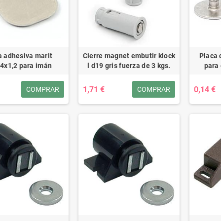
a adhesiva marit
Cierre magnet embutir klock
Placa 
4x1,2 para imán
l d19 gris fuerza de 3 kgs.
para
1,71 €
0,14 €
COMPRAR
COMPRAR