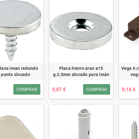
plana iman redondo
Placa hierro aran ø15
Vega 6 c
 punta zincado
g.2,5mm zincado para imán
veg
0,07 €
0,16 €
COMPRAR
COMPRAR