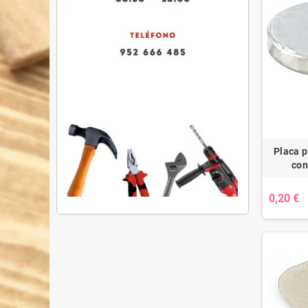
Placa 
con
0,20 €