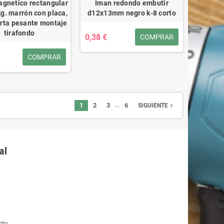
agnetico rectangular
Iman redondo embutir
g. marrón con placa,
d12x13mm negro k-8 corto
rta pesante montaje
tirafondo
0,38 €
COMPRAR
COMPRAR
…
1
2
3
6
navigate_next
SIGUIENTE
al
nto