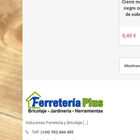
Cierre m
negro c
de sob
0,49 €
Mostrand
Soluciones Ferretería y Bricolaje
[...]
Telf:
(+34)
952.666.485