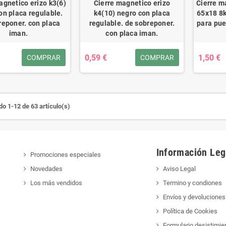
agnetico erizo k3(6)
Cierre magnetico erizo
Cierre m
on placa regulable.
k4(10) negro con placa
65x18 8k
reponer. con placa
regulable. de sobreponer.
para pue
iman.
con placa iman.
0,59 €
1,50 €
COMPRAR
COMPRAR
o 1-12 de 63 artículo(s)
Información Leg
Promociones especiales
Novedades
Aviso Legal
Los más vendidos
Termino y condiones
Envíos y devoluciones
Política de Cookies
Formulario desistimie