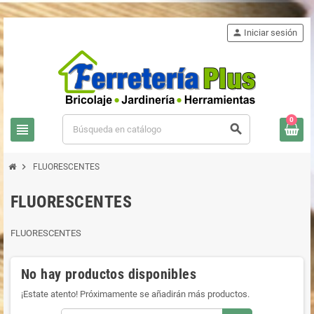
person
Iniciar sesión
0
view_headline
search
chevron_right
FLUORESCENTES
FLUORESCENTES
FLUORESCENTES
No hay productos disponibles
¡Estate atento! Próximamente se añadirán más productos.