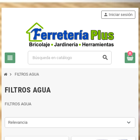
person
Iniciar sesión
0
view_headline
search
chevron_right
FILTROS AGUA
FILTROS AGUA
FILTROS AGUA
Relevancia