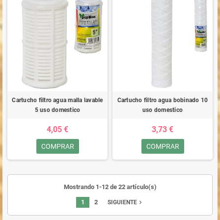
Cartucho filtro agua malla lavable
Cartucho filtro agua bobinado 10
5 uso domestico
uso domestico
4,05 €
3,73 €
COMPRAR
COMPRAR
Mostrando 1-12 de 22 artículo(s)
1
2
navigate_next
SIGUIENTE