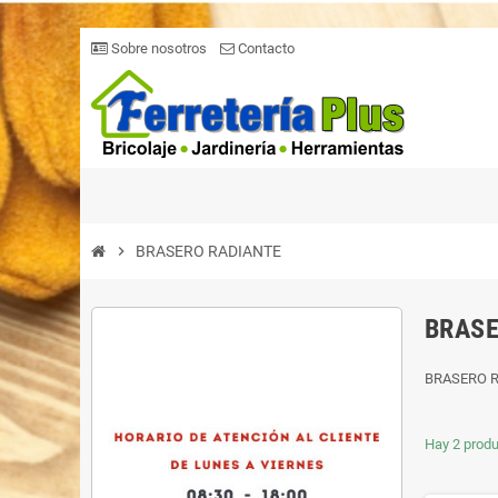
Sobre nosotros
Contacto
chevron_right
BRASERO RADIANTE
BRASE
BRASERO 
Hay 2 produ