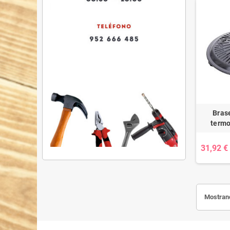
Brase
termo
31,92 €
Mostrand