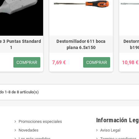
De 3 Puntas Standard
Destornillador 611 boca
Destorn
1
plana 6.5x150
b19
7,69 €
10,98 €
COMPRAR
COMPRAR
o 1-8 de 8 artículo(s)
Información Leg
Promociones especiales
Novedades
Aviso Legal
Los más vendidos
Termino y condiones