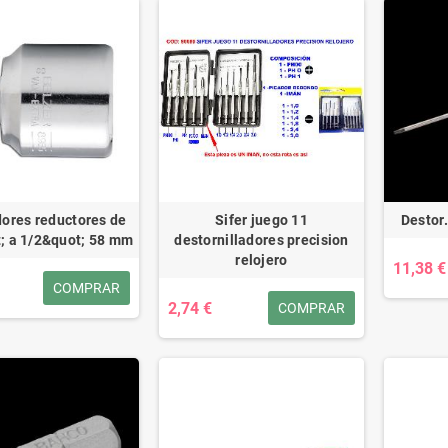
ores reductores de
Sifer juego 11
Destor.
; a 1/2&quot; 58 mm
destornilladores precision
relojero
11,38 €
COMPRAR
2,74 €
COMPRAR