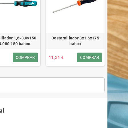
illador 1,6×8,0×150
Destornillador 8x1.6x175
0.080.150 bahco
bahco
11,31 €
COMPRAR
COMPRAR
al