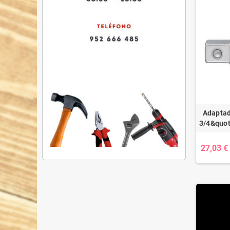
Adaptad
3/4&quot
27,03 €