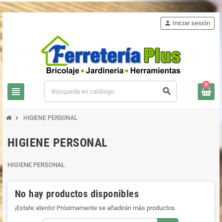
person
Iniciar sesión
0
view_headline
search
chevron_right
HIGIENE PERSONAL
HIGIENE PERSONAL
HIGIENE PERSONAL
No hay productos disponibles
¡Estate atento! Próximamente se añadirán más productos.