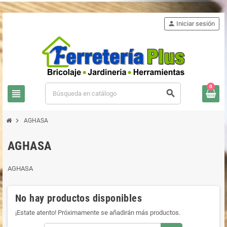
person
Iniciar sesión
0
view_headline
search
chevron_right
AGHASA
AGHASA
AGHASA
No hay productos disponibles
¡Estate atento! Próximamente se añadirán más productos.