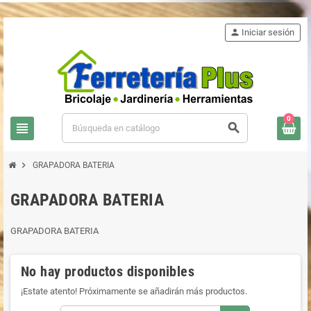
person
Iniciar sesión
0
view_headline
search
chevron_right
GRAPADORA BATERIA
GRAPADORA BATERIA
GRAPADORA BATERIA
No hay productos disponibles
¡Estate atento! Próximamente se añadirán más productos.