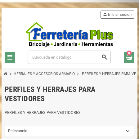
person
Iniciar sesión
0
view_headline
search
chevron_right
chevron_right
HERRAJES Y ACCESORIOS ARMARIO
PERFILES Y HERRAJES PARA VES
PERFILES Y HERRAJES PARA
VESTIDORES
PERFILES Y HERRAJES PARA VESTIDORES
Relevancia