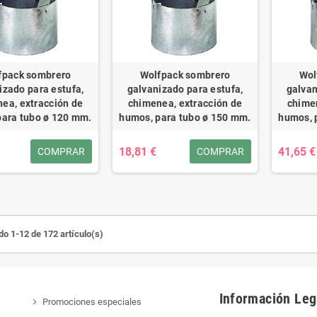
fpack sombrero
Wolfpack sombrero
Wol
izado para estufa,
galvanizado para estufa,
galvan
ea, extracción de
chimenea, extracción de
chimen
para tubo ø 120 mm.
humos, para tubo ø 150 mm.
humos, 
18,81 €
41,65 €
COMPRAR
COMPRAR
o 1-12 de 172 artículo(s)
Información Leg
Promociones especiales