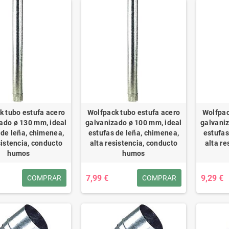
k tubo estufa acero
Wolfpack tubo estufa acero
Wolfpac
ado ø 130 mm, ideal
galvanizado ø 100 mm, ideal
galvani
 de leña, chimenea,
estufas de leña, chimenea,
estufas
sistencia, conducto
alta resistencia, conducto
alta re
humos
humos
7,99 €
9,29 €
COMPRAR
COMPRAR