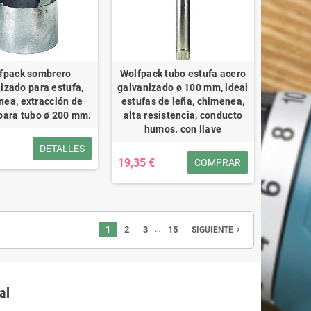
fpack sombrero
Wolfpack tubo estufa acero
izado para estufa,
galvanizado ø 100 mm, ideal
ea, extracción de
estufas de leña, chimenea,
para tubo ø 200 mm.
alta resistencia, conducto
humos. con llave
DETALLES
19,35 €
COMPRAR
…
1
2
3
15
navigate_next
SIGUIENTE
al