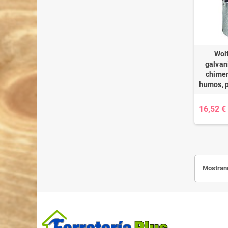
Wol
galvan
chimen
humos, 
16,52 €
Mostrand