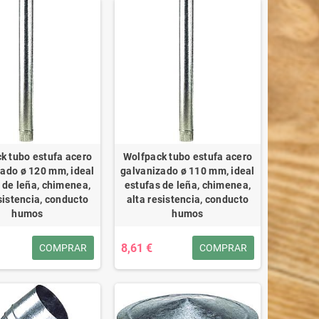
k tubo estufa acero
Wolfpack tubo estufa acero
zado ø 120 mm, ideal
galvanizado ø 110 mm, ideal
 de leña, chimenea,
estufas de leña, chimenea,
sistencia, conducto
alta resistencia, conducto
humos
humos
8,61 €
COMPRAR
COMPRAR