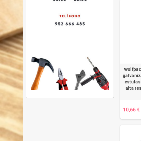
Wolfpac
galvaniz
estufas
alta re
10,66 €