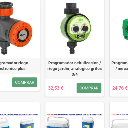
gramador riego
Programador nebulizacion /
Programa
ectronico plus
riego jardin, analogico grifos
/ meca
3/4
COMPRAR
32,53 €
24,76 €
COMPRAR