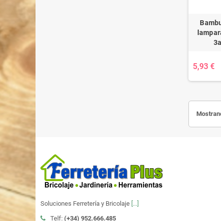
Bambu 
lampara
3
5,93 €
Mostrand
Soluciones Ferretería y Bricolaje
[...]
Telf:
(+34)
952.666.485