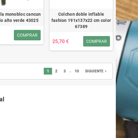
illa monobloc cancun
Colchon doble inflable
do alto verde 43025
fashion 191x137x22 cm color
67389
COMPRAR
25,70 €
COMPRAR
…
1
2
3
10
navigate_next
SIGUIENTE
al