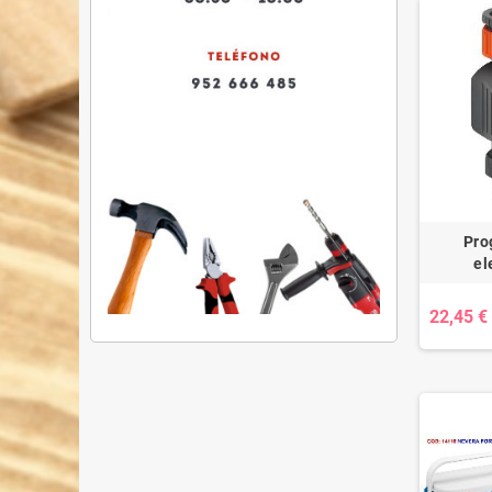
Pro
el
22,45 €