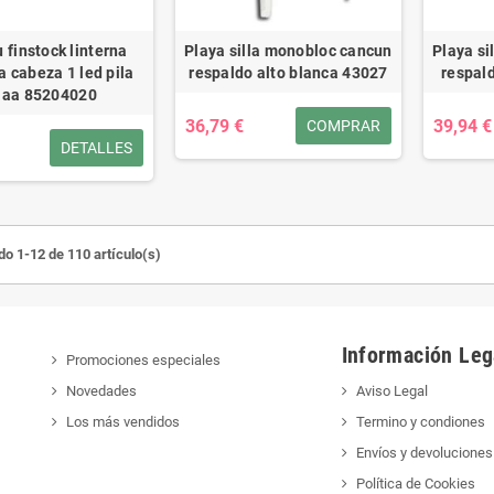
finstock linterna
Playa silla monobloc cancun
Playa s
 cabeza 1 led pila
respaldo alto blanca 43027
respal
aaa 85204020
36,79 €
39,94 €
COMPRAR
DETALLES
o 1-12 de 110 artículo(s)
Información Leg
Promociones especiales
Novedades
Aviso Legal
Los más vendidos
Termino y condiones
Envíos y devoluciones
Política de Cookies