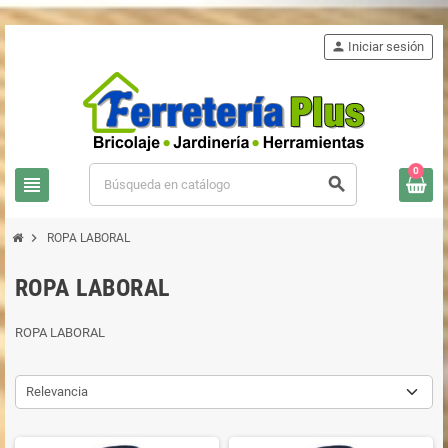
person
Iniciar sesión
0
view_headline
search
chevron_right
ROPA LABORAL
ROPA LABORAL
ROPA LABORAL
Relevancia