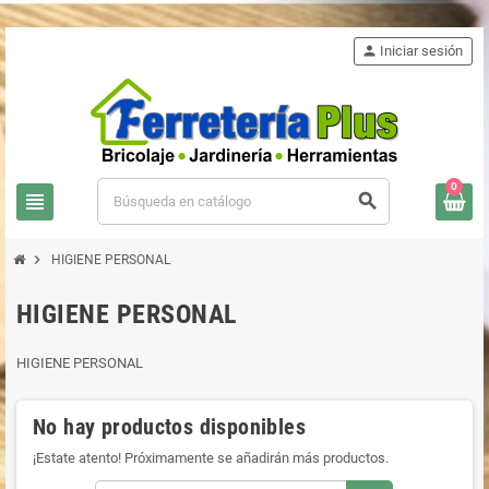
person
Iniciar sesión
0
view_headline
search
chevron_right
HIGIENE PERSONAL
HIGIENE PERSONAL
HIGIENE PERSONAL
No hay productos disponibles
¡Estate atento! Próximamente se añadirán más productos.