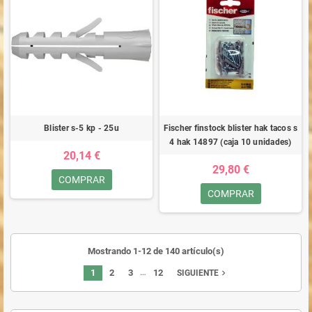
Blister s-5 kp - 25u
Fischer finstock blister hak tacos s
4 hak 14897 (caja 10 unidades)
20,14 €
29,80 €
COMPRAR
COMPRAR
Mostrando 1-12 de 140 artículo(s)
…
1
2
3
12
navigate_next
SIGUIENTE