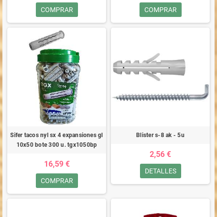
COMPRAR
COMPRAR
Sifer tacos nyl sx 4 expansiones gl
Blister s-8 ak - 5u
10x50 bote 300 u. tgx1050bp
2,56 €
16,59 €
DETALLES
COMPRAR