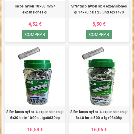
Tacos nylon 10x50 mm 4
Sifer taco nylon sx 4 expansiones
expansiones gl
gl 14x70 caja 25 und tgx1470
4,52 €
3,50 €
COMPRAR
COMPRAR
Sifer tacos nyl sx 4 expansiones gl
Sifer tacos nyl sx 4 expansiones gl
6x30 bote 1000 u. tgx0630bp
8x40 bote 500 u tgx0840bp
18,58 €
16,06 €