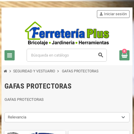
person
Iniciar sesión
0
view_headline
search
chevron_right
chevron_right
SEGURIDAD Y VESTUARIO
GAFAS PROTECTORAS
GAFAS PROTECTORAS
GAFAS PROTECTORAS
Relevancia