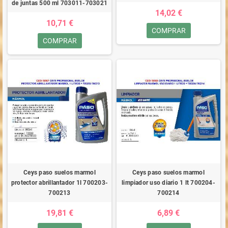
de juntas 500 ml 703011-703021
14,02 €
10,71 €
COMPRAR
COMPRAR
Ceys paso suelos marmol
Ceys paso suelos marmol
protector abrillantador 1l 700203-
limpiador uso diario 1 lt 700204-
700213
700214
19,81 €
6,89 €