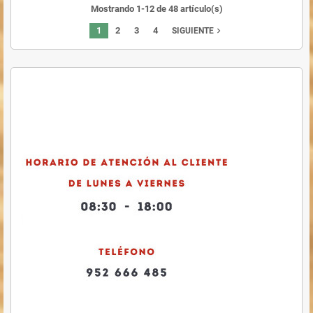
Mostrando 1-12 de 48 artículo(s)
1
2
3
4
navigate_next
SIGUIENTE