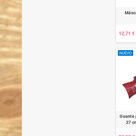
Másca
12,71 €
NUEVO
Guante 
27 c