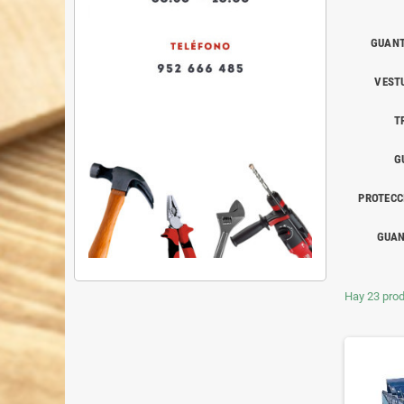
GUANT
VEST
T
G
PROTECC
GUAN
Hay 23 prod