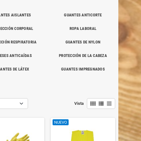
NTES AISLANTES
GUANTES ANTICORTE
ECCIÓN CORPORAL
ROPA LABORAL
CCIÓN RESPIRATORIA
GUANTES DE NYLON
ESES ANTICAÍDAS
PROTECCIÓN DE LA CABEZA
ANTES DE LÁTEX
GUANTES IMPREGNADOS
view_comfy
view_list
view_headline
Vista
NUEVO