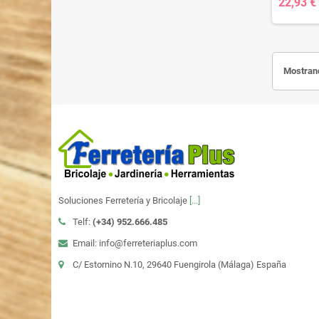
22,93 €
Mostrand
Soluciones Ferretería y Bricolaje
[...]
Telf:
(+34)
952.666.485
Email: info@ferreteriaplus.com
C/ Estornino N.10, 29640 Fuengirola (Málaga) España