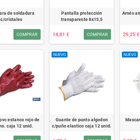
ra de soldadura
Pantalla protección
Arnés an
c/cristales
transparente 8x15,5
14,81 €
29,25 €
COMPRAR
COMPRAR
NUEVO
NUEVO
pvc estanco rojo de
Guante de punto algodon
Mascar
ms. caja 12 unid.
c/puño elastico caja 12 unid.