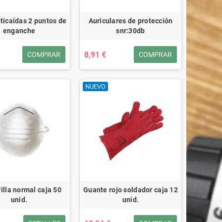
ticaídas 2 puntos de
Auriculares de protección
enganche
snr:30db
8,91 €
COMPRAR
COMPRAR
NUEVO
illa normal caja 50
Guante rojo soldador caja 12
unid.
unid.