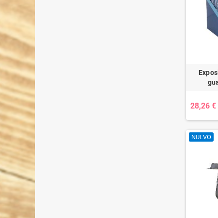
Exposi
gua
28,26 €
NUEVO