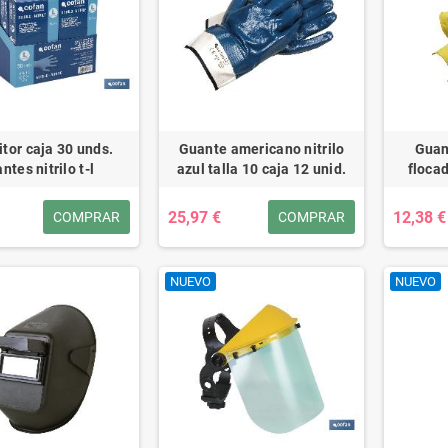
tor caja 30 unds.
Guante americano nitrilo
Guan
ntes nitrilo t-l
azul talla 10 caja 12 unid.
flocad
25,97 €
12,38 €
COMPRAR
COMPRAR
NUEVO
NUEVO