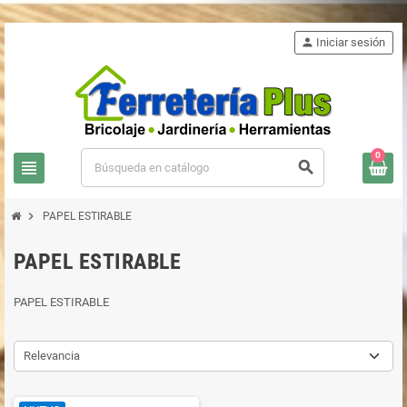
person
Iniciar sesión
0
view_headline
search
chevron_right
PAPEL ESTIRABLE
PAPEL ESTIRABLE
PAPEL ESTIRABLE
Relevancia