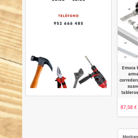
Emuca k
arma
corredera
suave
tableros
87,58 €
Mostrand