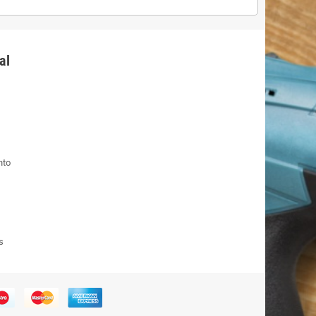
al
nto
s