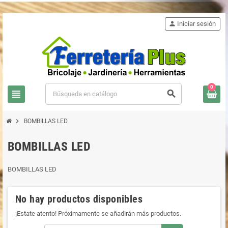
person
Iniciar sesión
0
view_headline
search
chevron_right
BOMBILLAS LED
BOMBILLAS LED
BOMBILLAS LED
No hay productos disponibles
¡Estate atento! Próximamente se añadirán más productos.