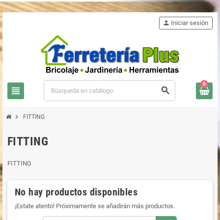
person
Iniciar sesión
0
view_headline
search
chevron_right
FITTING
FITTING
FITTING
No hay productos disponibles
¡Estate atento! Próximamente se añadirán más productos.