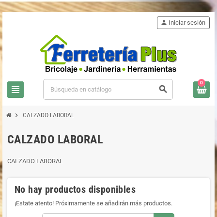
person
Iniciar sesión
0
view_headline
search
chevron_right
CALZADO LABORAL
CALZADO LABORAL
CALZADO LABORAL
No hay productos disponibles
¡Estate atento! Próximamente se añadirán más productos.