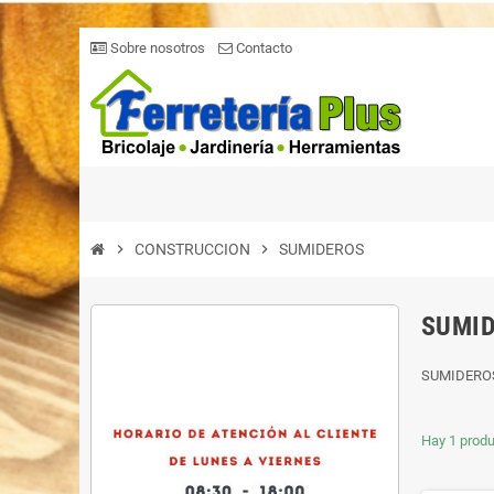
Sobre nosotros
Contacto
chevron_right
CONSTRUCCION
chevron_right
SUMIDEROS
SUMI
SUMIDERO
Hay 1 produ