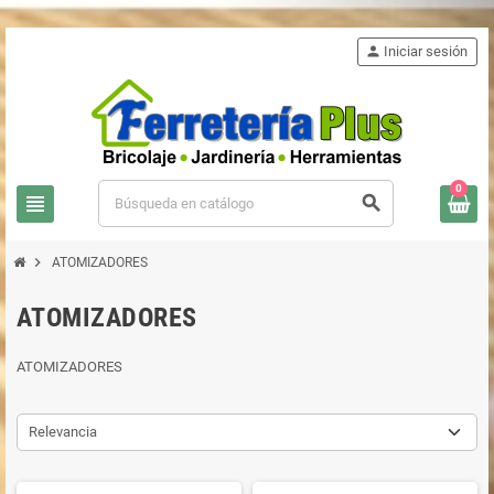
person
Iniciar sesión
0
view_headline
search
chevron_right
ATOMIZADORES
ATOMIZADORES
ATOMIZADORES
Relevancia