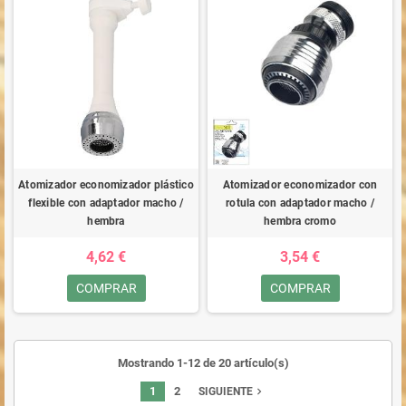
Atomizador economizador plástico
Atomizador economizador con
flexible con adaptador macho /
rotula con adaptador macho /
hembra
hembra cromo
4,62 €
3,54 €
COMPRAR
COMPRAR
Mostrando 1-12 de 20 artículo(s)
1
2
navigate_next
SIGUIENTE