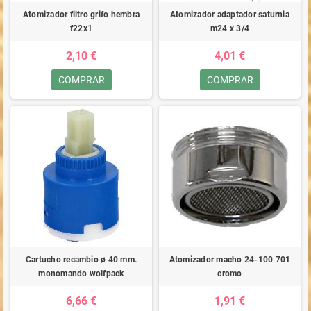
Atomizador filtro grifo hembra
Atomizador adaptador saturnia
f22x1
m24 x 3/4
2,10 €
4,01 €
COMPRAR
COMPRAR
Cartucho recambio ø 40 mm.
Atomizador macho 24-100 701
monomando wolfpack
cromo
6,66 €
1,91 €