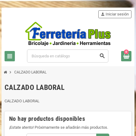
person
Iniciar sesión
0
view_headline
search
chevron_right
CALZADO LABORAL
CALZADO LABORAL
CALZADO LABORAL
No hay productos disponibles
¡Estate atento! Próximamente se añadirán más productos.