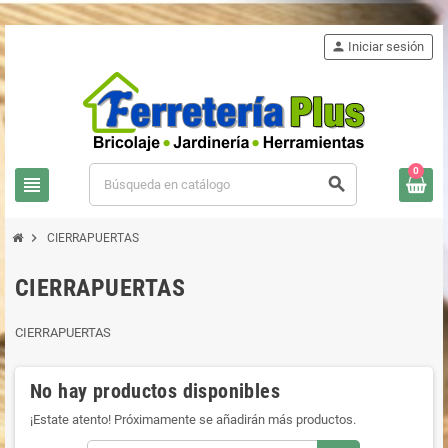
person
Iniciar sesión
0
view_headline
search
chevron_right
CIERRAPUERTAS
CIERRAPUERTAS
CIERRAPUERTAS
No hay productos disponibles
¡Estate atento! Próximamente se añadirán más productos.