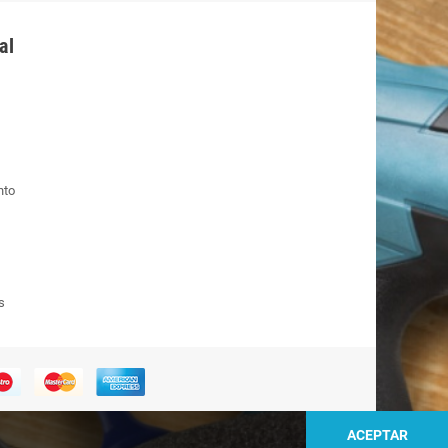
al
nto
s
ACEPTAR