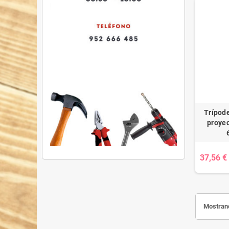
Trípode
proyec
37,56 €
Mostrand