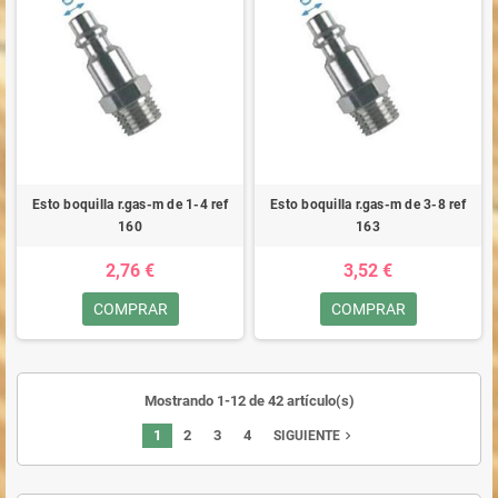
Esto boquilla r.gas-m de 1-4 ref
Esto boquilla r.gas-m de 3-8 ref
160
163
2,76 €
3,52 €
COMPRAR
COMPRAR
Mostrando 1-12 de 42 artículo(s)
1
2
3
4
navigate_next
SIGUIENTE