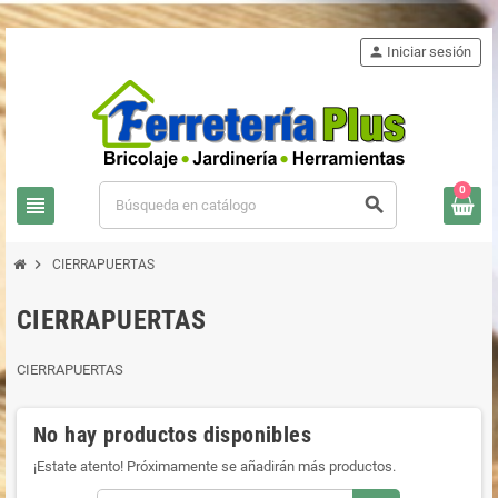
person
Iniciar sesión
0
view_headline
search
chevron_right
CIERRAPUERTAS
CIERRAPUERTAS
CIERRAPUERTAS
No hay productos disponibles
¡Estate atento! Próximamente se añadirán más productos.