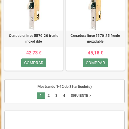
Cerradura lince 5570-20 frente
Cerradura lince 5570-25 frente
inoxidable
inoxidable
42,73 €
45,18 €
COMPRAR
COMPRAR
Mostrando 1-12 de 39 artículo(s)
1
2
3
4
navigate_next
SIGUIENTE