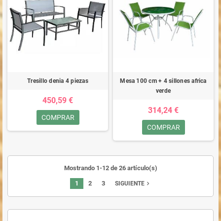
Tresillo denia 4 piezas
Mesa 100 cm + 4 sillones africa
verde
450,59 €
314,24 €
COMPRAR
COMPRAR
Mostrando 1-12 de 26 artículo(s)
1
2
3
navigate_next
SIGUIENTE