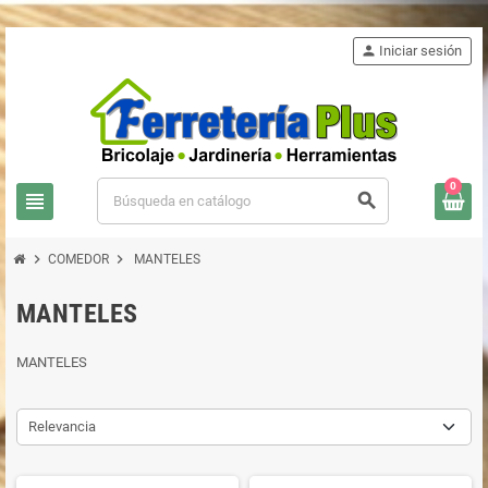
person
Iniciar sesión
0
view_headline
search
chevron_right
chevron_right
COMEDOR
MANTELES
MANTELES
MANTELES
Relevancia