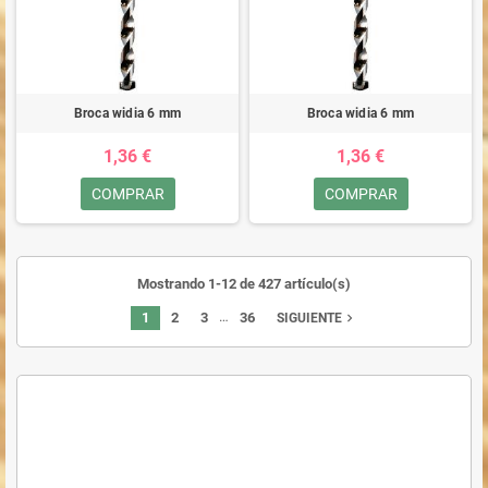
Broca widia 6 mm
Broca widia 6 mm
1,36 €
1,36 €
COMPRAR
COMPRAR
Mostrando 1-12 de 427 artículo(s)
…
1
2
3
36
navigate_next
SIGUIENTE