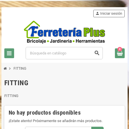
person
Iniciar sesión
0
view_headline
search
chevron_right
FITTING
FITTING
FITTING
No hay productos disponibles
¡Estate atento! Próximamente se añadirán más productos.