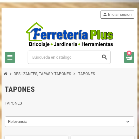
person
Iniciar sesión
0
view_headline
search
chevron_right
chevron_right
DESLIZANTES, TAPAS Y TAPONES
TAPONES
TAPONES
TAPONES
Relevancia