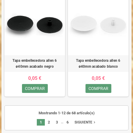
Tapa embellecedora allen 6
Tapa embellecedora allen 6
ø40mm acabado negro
ø40mm acabado blanco
0,05 €
0,05 €
COMPRAR
COMPRAR
Mostrando 1-12 de 68 artículo(s)
…
1
2
3
6
navigate_next
SIGUIENTE