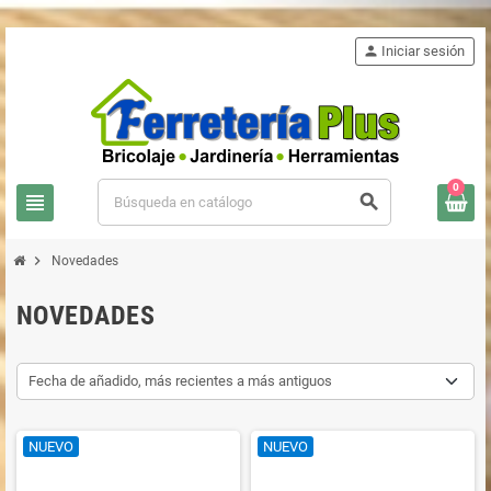
person
Iniciar sesión
0
view_headline
search
chevron_right
Novedades
NOVEDADES
Fecha de añadido, más recientes a más antiguos
NUEVO
NUEVO