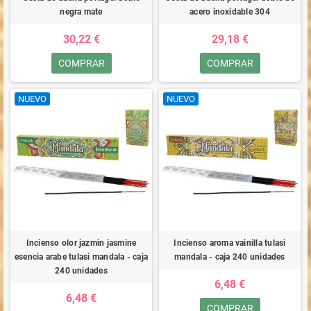
negra mate
acero inoxidable 304
30,22 €
29,18 €
COMPRAR
COMPRAR
NUEVO
NUEVO
Incienso olor jazmin jasmine
Incienso aroma vainilla tulasi
esencia arabe tulasi mandala - caja
mandala - caja 240 unidades
240 unidades
6,48 €
6,48 €
COMPRAR