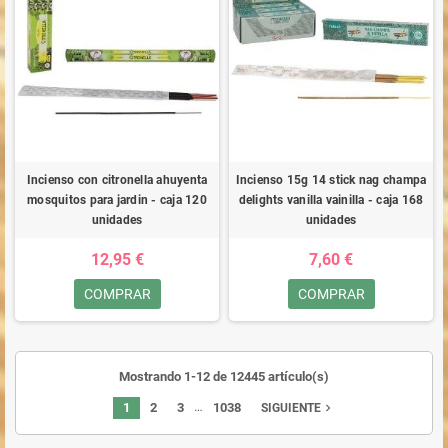
Incienso con citronella ahuyenta
Incienso 15g 14 stick nag champa
mosquitos para jardin - caja 120
delights vanilla vainilla - caja 168
unidades
unidades
12,95 €
7,60 €
COMPRAR
COMPRAR
Mostrando 1-12 de 12445 artículo(s)
…
1
2
3
1038
navigate_next
SIGUIENTE