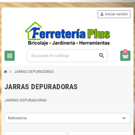
person
Iniciar sesión
0
view_headline
search
chevron_right
JARRAS DEPURADORAS
JARRAS DEPURADORAS
JARRAS DEPURADORAS
Relevancia