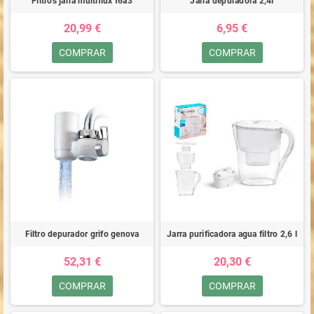
Filtros jarra multiflux f6a3
Jarra depuradora 2,4l
20,99 €
6,95 €
COMPRAR
COMPRAR
Filtro depurador grifo genova
Jarra purificadora agua filtro 2,6 l
52,31 €
20,30 €
COMPRAR
COMPRAR