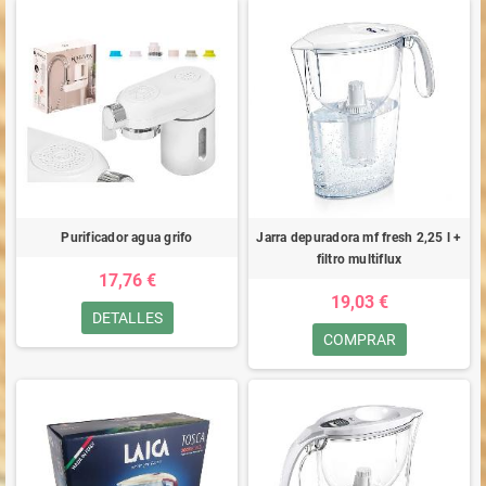
Purificador agua grifo
Jarra depuradora mf fresh 2,25 l +
filtro multiflux
17,76 €
19,03 €
DETALLES
COMPRAR