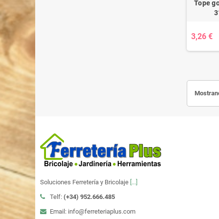
Tope go
3
3,26 €
Mostrand
Soluciones Ferretería y Bricolaje
[...]
Telf:
(+34)
952.666.485
Email: info@ferreteriaplus.com