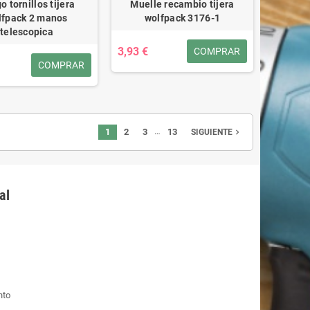
o tornillos tijera
Muelle recambio tijera
lfpack 2 manos
wolfpack 3176-1
telescopica
3,93 €
COMPRAR
COMPRAR
…
1
2
3
13
navigate_next
SIGUIENTE
al
nto