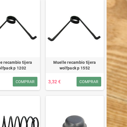
e recambio tijera
Muelle recambio tijera
lfpack p 1202
wolfpack p 1552
3,32 €
COMPRAR
COMPRAR