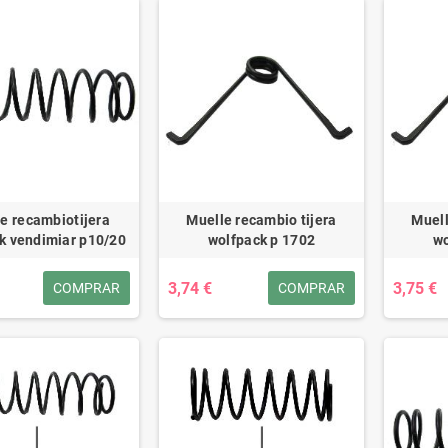
e recambiotijera
Muelle recambio tijera
Muell
k vendimiar p10/20
wolfpack p 1702
wo
3,74 €
3,75 €
COMPRAR
COMPRAR