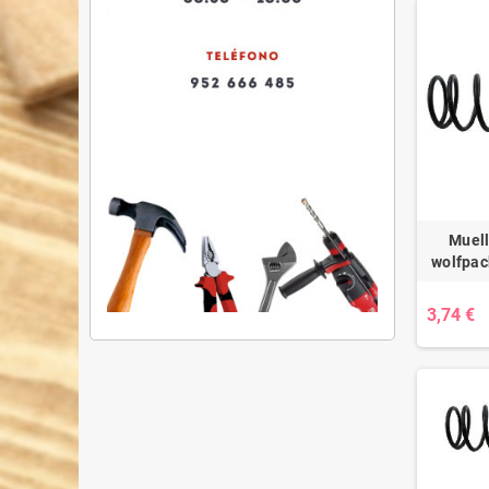
Muell
wolfpac
3,74 €