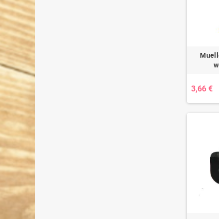
Muell
w
3,66 €