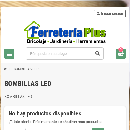
person
Iniciar sesión
0
view_headline
search
chevron_right
BOMBILLAS LED
BOMBILLAS LED
BOMBILLAS LED
No hay productos disponibles
¡Estate atento! Próximamente se añadirán más productos.