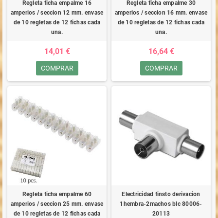
Regleta ficha empalme 16
Regleta ficha empalme 30
amperios / seccion 12 mm. envase
amperios / seccion 16 mm. envase
de 10 regletas de 12 fichas cada
de 10 regletas de 12 fichas cada
una.
una.
14,01 €
16,64 €
COMPRAR
COMPRAR
Regleta ficha empalme 60
Electricidad finsto derivacion
amperios / seccion 25 mm. envase
1hembra-2machos blc 80006-
de 10 regletas de 12 fichas cada
20113