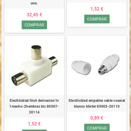
una.
1,52 €
32,45 €
COMPRAR
COMPRAR
Electricidad finst derivacion tv
Electricidad empalme cable coaxial
1macho-2hembras blc 80007-
blanco blister 80003-20110
20114
0,89 €
1,52 €
COMPRAR