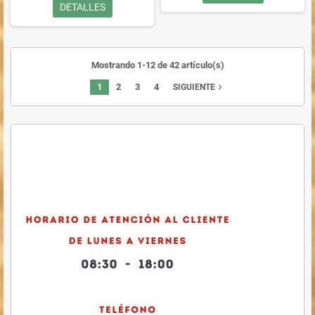
DETALLES
Mostrando 1-12 de 42 artículo(s)
1
2
3
4
navigate_next
SIGUIENTE