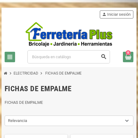
person
Iniciar sesión
0
view_headline
search
chevron_right
chevron_right
ELECTRICIDAD
FICHAS DE EMPALME
FICHAS DE EMPALME
FICHAS DE EMPALME
Relevancia