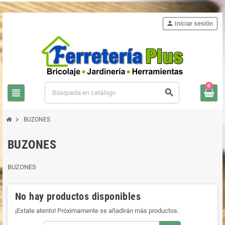
person
Iniciar sesión
0
view_headline
search
chevron_right
BUZONES
BUZONES
BUZONES
No hay productos disponibles
¡Estate atento! Próximamente se añadirán más productos.