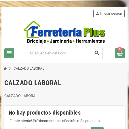
person
Iniciar sesión
0
view_headline
search
chevron_right
CALZADO LABORAL
CALZADO LABORAL
CALZADO LABORAL
No hay productos disponibles
¡Estate atento! Próximamente se añadirán más productos.