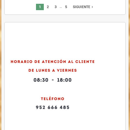
…
1
2
3
5
navigate_next
SIGUIENTE