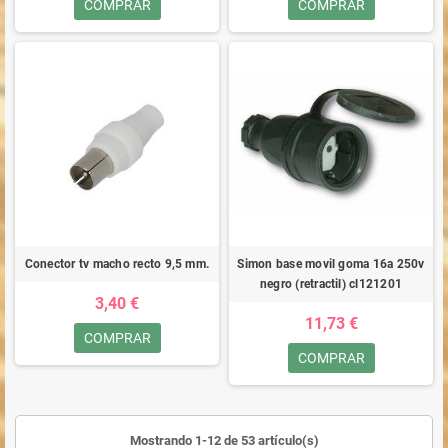
COMPRAR
COMPRAR
Conector tv macho recto 9,5 mm.
Simon base movil goma 16a 250v
negro (retractil) cl121201
3,40 €
11,73 €
COMPRAR
COMPRAR
Mostrando 1-12 de 53 artículo(s)