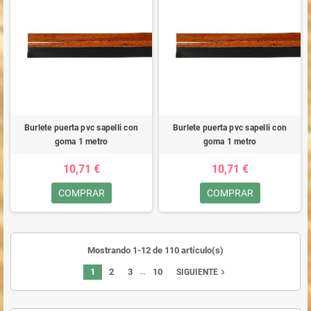
Burlete puerta pvc sapelli con
Burlete puerta pvc sapelli con
goma 1 metro
goma 1 metro
10,71 €
10,71 €
COMPRAR
COMPRAR
Mostrando 1-12 de 110 artículo(s)
…
1
2
3
10
navigate_next
SIGUIENTE