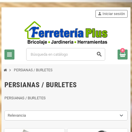
person
Iniciar sesión
0
view_headline
search
chevron_right
PERSIANAS / BURLETES
PERSIANAS / BURLETES
PERSIANAS / BURLETES
Relevancia