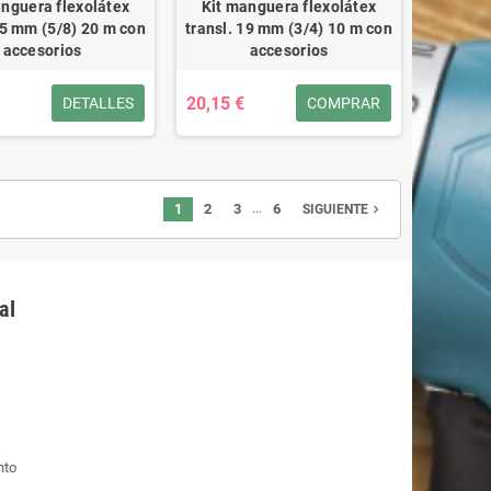
anguera flexolátex
Kit manguera flexolátex
15 mm (5/8) 20 m con
transl. 19 mm (3/4) 10 m con
accesorios
accesorios
20,15 €
DETALLES
COMPRAR
…
1
2
3
6
navigate_next
SIGUIENTE
al
nto