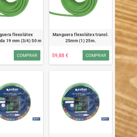
uera flexolátex
Manguera flexolátex transl.
ida 19 mm (3/4) 50 m
25mm (1) 25m.
59,88 €
COMPRAR
COMPRAR