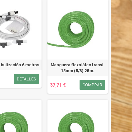
ebulización 6 metros
Manguera flexolátex transl.
15mm (5/8) 25m.
DETALLES
37,71 €
COMPRAR