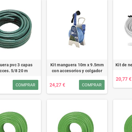
era pvc 3 capas
Kit manguera 10m x 9.5mm
Kit de n
cces. 5/8 20 m
con accesorios y colgador
20,77 €
24,27 €
COMPRAR
COMPRAR