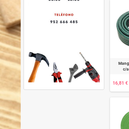
Mangu
c/a
16,81 €