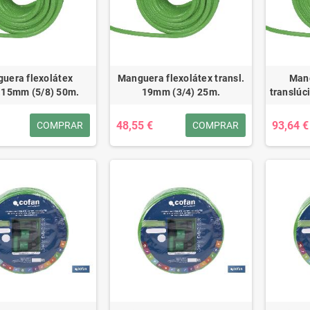
uera flexolátex
Manguera flexolátex transl.
Mang
l.15mm (5/8) 50m.
19mm (3/4) 25m.
translúc
48,55 €
93,64 €
COMPRAR
COMPRAR