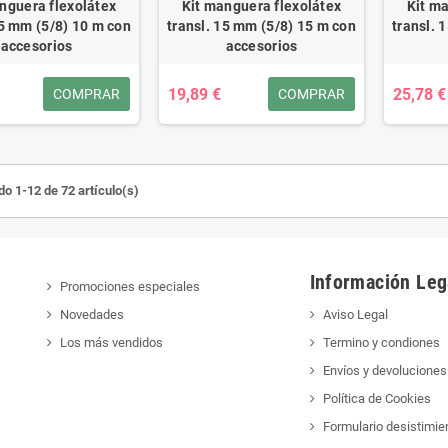
nguera flexolátex
Kit manguera flexolátex
Kit m
15 mm (5/8) 10 m con
transl. 15 mm (5/8) 15 m con
transl. 
accesorios
accesorios
19,89 €
25,78 €
COMPRAR
COMPRAR
o 1-12 de 72 artículo(s)
Información Leg
Promociones especiales
Novedades
Aviso Legal
Los más vendidos
Termino y condiones
Envíos y devoluciones
Política de Cookies
Formulario desistimie