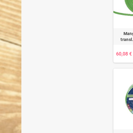
Mang
trans
60,08 €