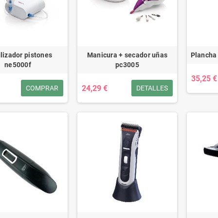
lizador pistones
Manicura + secador uñas
Plancha 
ne5000f
pc3005
35,25 €
24,29 €
COMPRAR
DETALLES