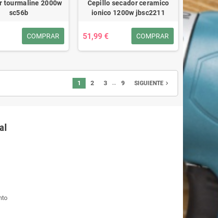
r tourmaline 2000w
Cepillo secador ceramico
sc56b
ionico 1200w jbsc2211
51,99 €
COMPRAR
COMPRAR
…
1
2
3
9
navigate_next
SIGUIENTE
al
nto