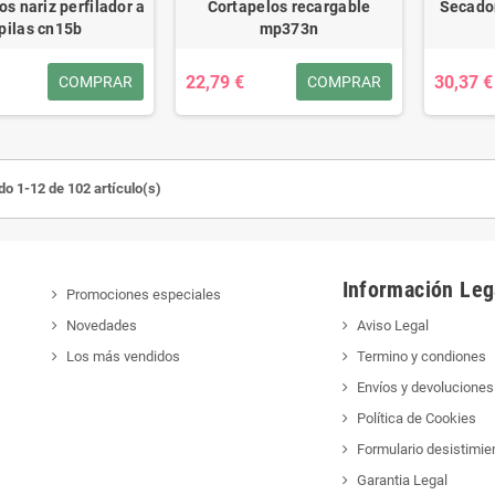
os nariz perfilador a
Cortapelos recargable
Secado
pilas cn15b
mp373n
22,79 €
30,37 €
COMPRAR
COMPRAR
o 1-12 de 102 artículo(s)
Información Leg
Promociones especiales
Novedades
Aviso Legal
Los más vendidos
Termino y condiones
Envíos y devoluciones
Política de Cookies
Formulario desistimie
Garantia Legal