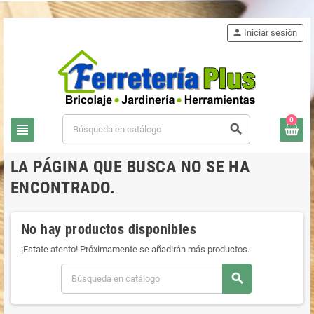
person
Iniciar sesión
0
view_headline
search
LA PÁGINA QUE BUSCA NO SE HA
ENCONTRADO.
No hay productos disponibles
¡Estate atento! Próximamente se añadirán más productos.
search