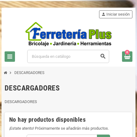
person
Iniciar sesión
0
view_headline
search
chevron_right
DESCARGADORES
DESCARGADORES
DESCARGADORES
No hay productos disponibles
¡Estate atento! Próximamente se añadirán más productos.