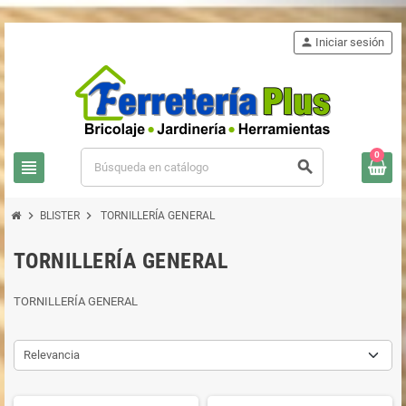
person
Iniciar sesión
0
view_headline
search
chevron_right
chevron_right
BLISTER
TORNILLERÍA GENERAL
TORNILLERÍA GENERAL
TORNILLERÍA GENERAL
Relevancia