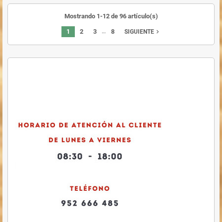
Mostrando 1-12 de 96 artículo(s)
…
1
2
3
8
navigate_next
SIGUIENTE