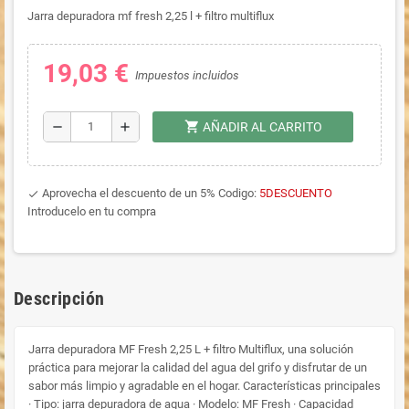
Jarra depuradora mf fresh 2,25 l + filtro multiflux
19,03 €
Impuestos incluidos
shopping_cart
remove
add
AÑADIR AL CARRITO
Aprovecha el descuento de un 5% Codigo:
5DESCUENTO
done
Introducelo en tu compra
Descripción
Jarra depuradora MF Fresh 2,25 L + filtro Multiflux, una solución
práctica para mejorar la calidad del agua del grifo y disfrutar de un
sabor más limpio y agradable en el hogar. Características principales
· Tipo: jarra depuradora de agua · Modelo: MF Fresh · Capacidad