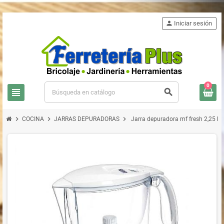
person
Iniciar sesión
0
view_headline
search
chevron_right
chevron_right
chevron_right
COCINA
JARRAS DEPURADORAS
Jarra depuradora mf fresh 2,25 l + 