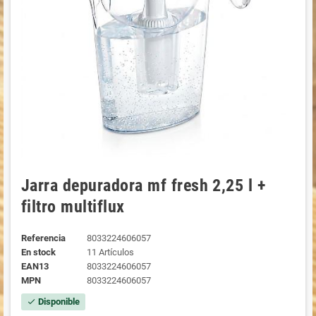
Jarra depuradora mf fresh 2,25 l +
filtro multiflux
Referencia
8033224606057
En stock
11 Artículos
EAN13
8033224606057
MPN
8033224606057
Disponible
check